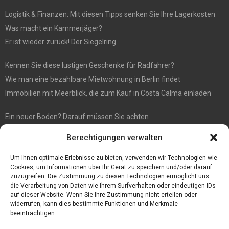
Logistik & Finanzen: Mit diesen Tipps senken Sie Ihre Lagerkosten
Was macht ein Kammerjäger?
Er ist wieder zurück! Der Siegelring.
Kennen Sie diese lustigen Geschenke für Radfahrer?
Wie man eine bezahlbare Mietwohnung in Berlin findet
Immobilien mit Meerblick, die zum Kauf in Costa Calma einladen
Ein neuer Boden? Darauf müssen Sie achten
Wenn Sie Käse online bestellen möchten, sind Sie bei diesem
Berechtigungen verwalten
Spezialisten richtig
Eine effiziente Sackentleerung zur Optimierung der Prozessabläufe
Um Ihnen optimale Erlebnisse zu bieten, verwenden wir Technologien wie
Cookies, um Informationen über Ihr Gerät zu speichern und/oder darauf
zuzugreifen. Die Zustimmung zu diesen Technologien ermöglicht uns
die Verarbeitung von Daten wie Ihrem Surfverhalten oder eindeutigen IDs
auf dieser Website. Wenn Sie Ihre Zustimmung nicht erteilen oder
widerrufen, kann dies bestimmte Funktionen und Merkmale
beeinträchtigen.