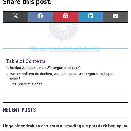
Share this post:
X
F
P
L
E
(
A
I
I
M
T
C
N
N
A
W
E
T
K
I
I
B
E
E
L
Table of Contents
Ist das Anlegen eines Wintergartens teuer?
T
O
R
D
Woran solltest du denken, wenn du einen Wintergarten anlegen
willst?
T
O
E
I
Share this post:
E
K
S
N
R
T
RECENT POSTS
)
Hoge bloeddruk en cholesterol: voeding als praktisch beginpunt