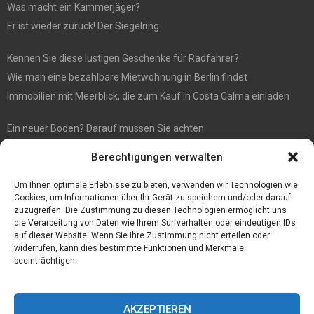
Was macht ein Kammerjäger?
Er ist wieder zurück! Der Siegelring.
Kennen Sie diese lustigen Geschenke für Radfahrer?
Wie man eine bezahlbare Mietwohnung in Berlin findet
Immobilien mit Meerblick, die zum Kauf in Costa Calma einladen
Ein neuer Boden? Darauf müssen Sie achten
Wenn Sie Käse online bestellen möchten, sind Sie bei diesem
Berechtigungen verwalten
Spezialisten richtig
Eine effiziente Sackentleerung zur Optimierung der Prozessabläufe
Um Ihnen optimale Erlebnisse zu bieten, verwenden wir Technologien wie
Cookies, um Informationen über Ihr Gerät zu speichern und/oder darauf
zuzugreifen. Die Zustimmung zu diesen Technologien ermöglicht uns
die Verarbeitung von Daten wie Ihrem Surfverhalten oder eindeutigen IDs
auf dieser Website. Wenn Sie Ihre Zustimmung nicht erteilen oder
widerrufen, kann dies bestimmte Funktionen und Merkmale
beeinträchtigen.
AKZEPTIEREN