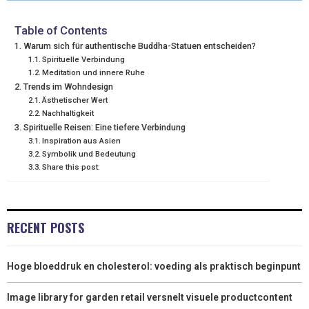
W
E
T
K
I
I
B
E
E
L
Table of Contents
Warum sich für authentische Buddha-Statuen entscheiden?
T
O
R
D
Spirituelle Verbindung
Meditation und innere Ruhe
T
O
E
I
Trends im Wohndesign
E
K
S
N
Ästhetischer Wert
Nachhaltigkeit
R
T
Spirituelle Reisen: Eine tiefere Verbindung
Inspiration aus Asien
)
Symbolik und Bedeutung
Share this post:
RECENT POSTS
Hoge bloeddruk en cholesterol: voeding als praktisch beginpunt
Image library for garden retail versnelt visuele productcontent