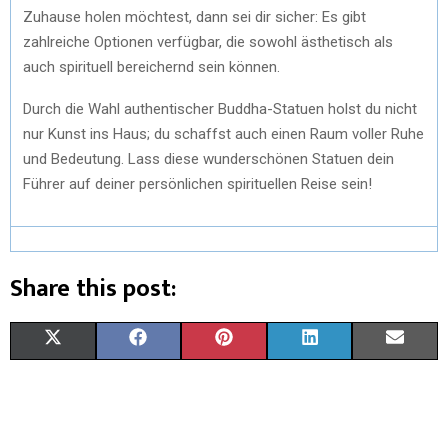
Zuhause holen möchtest, dann sei dir sicher: Es gibt
zahlreiche Optionen verfügbar, die sowohl ästhetisch als
auch spirituell bereichernd sein können.
Durch die Wahl authentischer Buddha-Statuen holst du nicht
nur Kunst ins Haus; du schaffst auch einen Raum voller Ruhe
und Bedeutung. Lass diese wunderschönen Statuen dein
Führer auf deiner persönlichen spirituellen Reise sein!
Share this post:
X
F
P
L
E
(
A
I
I
M
T
C
N
N
A