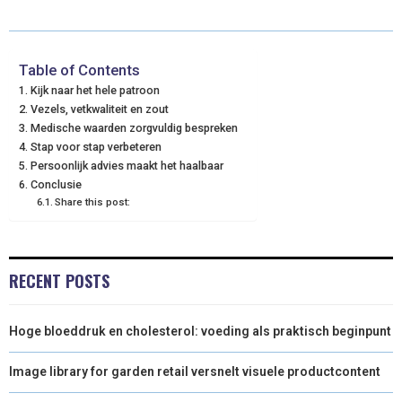
W
E
T
K
I
I
B
E
E
L
Table of Contents
Kijk naar het hele patroon
T
O
R
D
Vezels, vetkwaliteit en zout
Medische waarden zorgvuldig bespreken
T
O
E
I
Stap voor stap verbeteren
E
K
S
N
Persoonlijk advies maakt het haalbaar
Conclusie
R
T
Share this post:
)
RECENT POSTS
Hoge bloeddruk en cholesterol: voeding als praktisch beginpunt
Image library for garden retail versnelt visuele productcontent