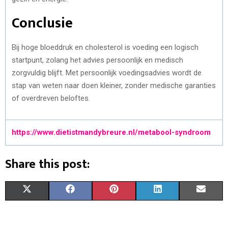
Conclusie
Bij hoge bloeddruk en cholesterol is voeding een logisch
startpunt, zolang het advies persoonlijk en medisch
zorgvuldig blijft. Met persoonlijk voedingsadvies wordt de
stap van weten naar doen kleiner, zonder medische garanties
of overdreven beloftes.
https://www.dietistmandybreure.nl/metabool-syndroom
Share this post:
X
F
P
L
E
(
A
I
I
M
T
C
N
N
A