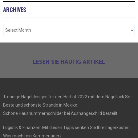
ARCHIVES
LESEN SIE HÄUFIG ARTIKEL
Trendige Nageldesigns für den Herbst 2022 mit dem Nagellack Set
Beste und schönste Strände in Mexiko
Schöne Hausnummernschilder bei Aushangeschild bestellt
Logistik & Finanzen: Mit diesen Tipps senken Sie Ihre Lagerkosten
Was macht ein Kammerjäger?