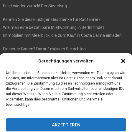
Er ist wieder zurück! Der Siegelring.
Kennen Sie diese lustigen Geschenke für Radfahrer?
Wie man eine bezahlbare Mietwohnung in Berlin findet
Immobilien mit Meerblick, die zum Kauf in Costa Calma einladen
Ein neuer Boden? Darauf müssen Sie achten
Wenn Sie Käse online bestellen möchten, sind Sie bei diesem
Berechtigungen verwalten
Spezialisten richtig
Eine effiziente Sackentleerung zur Optimierung der Prozessabläufe
Um Ihnen optimale Erlebnisse zu bieten, verwenden wir Technologien wie
Cookies, um Informationen über Ihr Gerät zu speichern und/oder darauf
zuzugreifen. Die Zustimmung zu diesen Technologien ermöglicht uns
die Verarbeitung von Daten wie Ihrem Surfverhalten oder eindeutigen IDs
auf dieser Website. Wenn Sie Ihre Zustimmung nicht erteilen oder
widerrufen, kann dies bestimmte Funktionen und Merkmale
beeinträchtigen.
AKZEPTIEREN