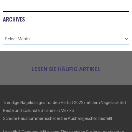
ARCHIVES
LESEN SIE HÄUFIG ARTIKEL
Trendige Nageldesigns für den Herbst 2022 mit dem Nagellack Set
Beste und schönste Strände in Mexiko
Schöne Hausnummernschilder bei Aushangeschild bestellt
Logistik & Finanzen: Mit diesen Tipps senken Sie Ihre Lagerkosten