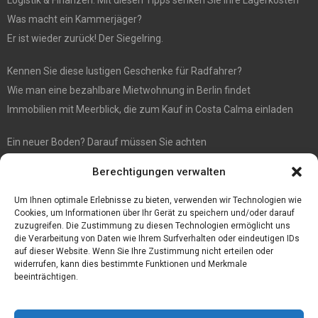
Was macht ein Kammerjäger?
Er ist wieder zurück! Der Siegelring.
Kennen Sie diese lustigen Geschenke für Radfahrer?
Wie man eine bezahlbare Mietwohnung in Berlin findet
Immobilien mit Meerblick, die zum Kauf in Costa Calma einladen
Ein neuer Boden? Darauf müssen Sie achten
Wenn Sie Käse online bestellen möchten, sind Sie bei diesem
Berechtigungen verwalten
Spezialisten richtig
Eine effiziente Sackentleerung zur Optimierung der Prozessabläufe
Um Ihnen optimale Erlebnisse zu bieten, verwenden wir Technologien wie
Cookies, um Informationen über Ihr Gerät zu speichern und/oder darauf
zuzugreifen. Die Zustimmung zu diesen Technologien ermöglicht uns
die Verarbeitung von Daten wie Ihrem Surfverhalten oder eindeutigen IDs
auf dieser Website. Wenn Sie Ihre Zustimmung nicht erteilen oder
widerrufen, kann dies bestimmte Funktionen und Merkmale
beeinträchtigen.