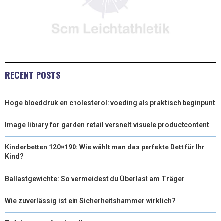
T
C
N
N
A
W
E
T
K
I
I
B
E
E
L
T
O
R
D
RECENT POSTS
T
O
E
I
Hoge bloeddruk en cholesterol: voeding als praktisch beginpunt
E
K
S
N
R
T
Image library for garden retail versnelt visuele productcontent
)
Kinderbetten 120×190: Wie wählt man das perfekte Bett für Ihr
Kind?
Ballastgewichte: So vermeidest du Überlast am Träger
Wie zuverlässig ist ein Sicherheitshammer wirklich?