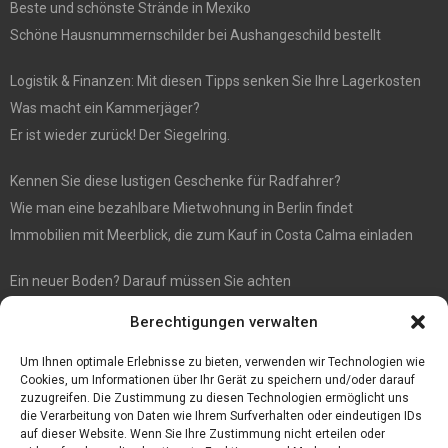
Beste und schönste Strände in Mexiko
Schöne Hausnummernschilder bei Aushangeschild bestellt
Logistik & Finanzen: Mit diesen Tipps senken Sie Ihre Lagerkosten
Was macht ein Kammerjäger?
Er ist wieder zurück! Der Siegelring.
Kennen Sie diese lustigen Geschenke für Radfahrer?
Wie man eine bezahlbare Mietwohnung in Berlin findet
Immobilien mit Meerblick, die zum Kauf in Costa Calma einladen
Ein neuer Boden? Darauf müssen Sie achten
Wenn Sie Käse online bestellen möchten, sind Sie bei diesem
Berechtigungen verwalten
Spezialisten richtig
Eine effiziente Sackentleerung zur Optimierung der Prozessabläufe
Um Ihnen optimale Erlebnisse zu bieten, verwenden wir Technologien wie
Cookies, um Informationen über Ihr Gerät zu speichern und/oder darauf
zuzugreifen. Die Zustimmung zu diesen Technologien ermöglicht uns
die Verarbeitung von Daten wie Ihrem Surfverhalten oder eindeutigen IDs
auf dieser Website. Wenn Sie Ihre Zustimmung nicht erteilen oder