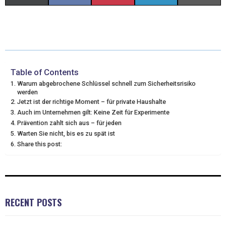
(
A
I
I
M
T
C
N
N
A
W
E
T
K
I
I
B
E
E
L
Table of Contents
Warum abgebrochene Schlüssel schnell zum Sicherheitsrisiko
T
O
R
D
werden
Jetzt ist der richtige Moment – für private Haushalte
T
O
E
I
Auch im Unternehmen gilt: Keine Zeit für Experimente
Prävention zahlt sich aus – für jeden
E
K
S
N
Warten Sie nicht, bis es zu spät ist
R
T
Share this post:
)
RECENT POSTS