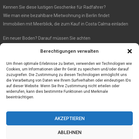
Kennen Sie diese lustigen Geschenke für Radfahrer?
Wie man eine bezahlbare Mietwohnung in Berlin findet
Immobilien mit Meerblick, die zum Kauf in Costa Calma einladen
Ein neuer Boden? Darauf müssen Sie achten
Wenn Sie Käse online bestellen möchten, sind Sie bei diesem
Berechtigungen verwalten
Spezialisten richtig
Eine effiziente Sackentleerung zur Optimierung der Prozessabläufe
Um Ihnen optimale Erlebnisse zu bieten, verwenden wir Technologien wie
Cookies, um Informationen über Ihr Gerät zu speichern und/oder darauf
zuzugreifen. Die Zustimmung zu diesen Technologien ermöglicht uns
die Verarbeitung von Daten wie Ihrem Surfverhalten oder eindeutigen IDs
auf dieser Website. Wenn Sie Ihre Zustimmung nicht erteilen oder
widerrufen, kann dies bestimmte Funktionen und Merkmale
beeinträchtigen.
AKZEPTIEREN
ABLEHNEN