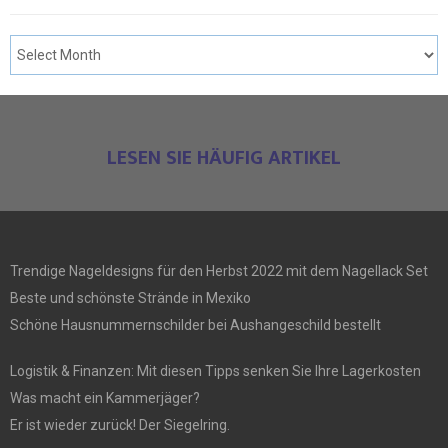
LESEN SIE HÄUFIG ARTIKEL
Trendige Nageldesigns für den Herbst 2022 mit dem Nagellack Set
Beste und schönste Strände in Mexiko
Schöne Hausnummernschilder bei Aushangeschild bestellt
Logistik & Finanzen: Mit diesen Tipps senken Sie Ihre Lagerkosten
Was macht ein Kammerjäger?
Er ist wieder zurück! Der Siegelring.