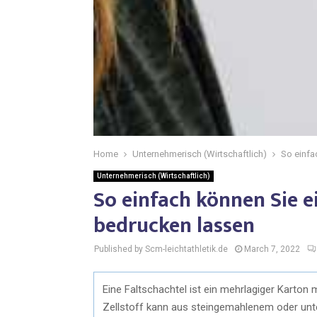
Home
Unternehmerisch (Wirtschaftlich)
So einfa
Unternehmerisch (Wirtschaftlich)
So einfach können Sie e
bedrucken lassen
Published by Scm-leichtathletik.de
March 7, 2022
Eine Faltschachtel ist ein mehrlagiger Karton
Zellstoff kann aus steingemahlenem oder unt