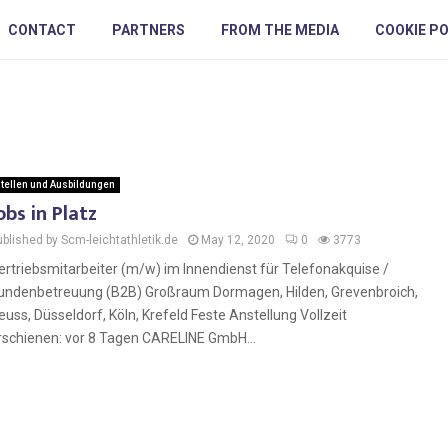
CONTACT
PARTNERS
FROM THE MEDIA
COOKIE PO
tellen und Ausbildungen
obs in Platz
ublished by Scm-leichtathletik.de
May 12, 2020
0
3773
ertriebsmitarbeiter (m/w) im Innendienst für Telefonakquise /
undenbetreuung (B2B) Großraum Dormagen, Hilden, Grevenbroich,
euss, Düsseldorf, Köln, Krefeld Feste Anstellung Vollzeit
rschienen: vor 8 Tagen CARELINE GmbH...