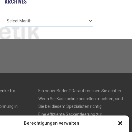
ARCHIVES
enke für
Ein neuer Boden? Darauf müssen Sie achten
Wenn Sie Käse online bestellen möchten, sind
ohnung in
Sie bei diesem Spezialisten richtig
Eine effiziente Sackentleerung zur
um Kauf in
Optimierung der Prozessabläufe
Berechtigungen verwalten