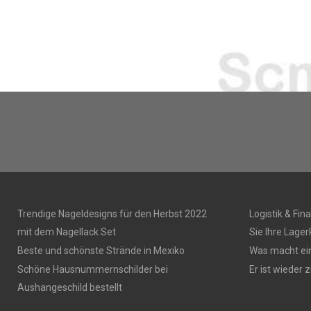
Trendige Nageldesigns für den Herbst 2022
Logistik & Fin
mit dem Nagellack Set
Sie Ihre Lage
Beste und schönste Strände in Mexiko
Was macht ei
Schöne Hausnummernschilder bei
Er ist wieder z
Aushangeschild bestellt