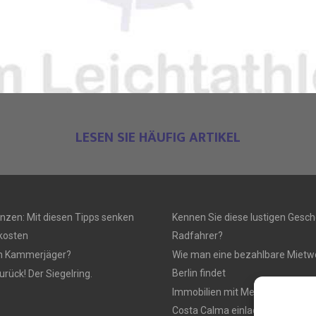
LESEN SIE HÄUFIG ARTIKEL
anzen: Mit diesen Tipps senken
Kennen Sie diese lustigen Gesch
rkosten
Radfahrer?
n Kammerjäger?
Wie man eine bezahlbare Mietw
Berlin findet
urück! Der Siegelring.
Immobilien mit Meerblick, die z
Costa Calma einladen