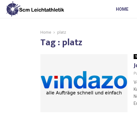
HOME
Home
platz
Tag : platz
S
J
P
V
K
N
E