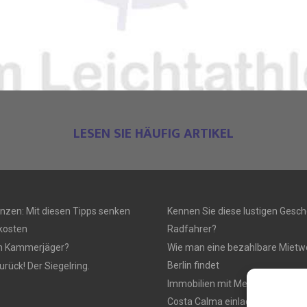
LESEN SIE HÄUFIG ARTIKEL
anzen: Mit diesen Tipps senken
Kennen Sie diese lustigen Gesch
rkosten
Radfahrer?
n Kammerjäger?
Wie man eine bezahlbare Mietw
Berlin findet
urück! Der Siegelring.
Immobilien mit Meerblick, die z
Costa Calma einladen