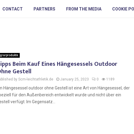
CONTACT
PARTNERS
FROM THE MEDIA
COOKIE PO
grarprodukte
ipps Beim Kauf Eines Hängesessels Outdoor
hne Gestell
ublished by Scm-leichtathletik.de
January 25, 2023
0
1189
in Hängesessel outdoor ohne Gestell ist eine Art von Hängesessel, der
peziell für den Außenbereich entwickelt wurde und nicht über ein
estell verfügt. Im Gegensatz...