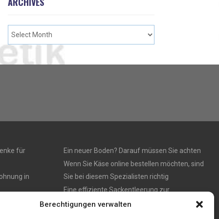
ARCHIVES
enke für
Ein neuer Boden? Darauf müssen Sie achten
Wenn Sie Käse online bestellen möchten, sind
ohnung in
Sie bei diesem Spezialisten richtig
Eine effiziente Sackentleerung zur
um Kauf in
Optimierung der Prozessabläufe
Berechtigungen verwalten