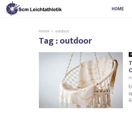
HOME
Home
outdoor
Tag : outdoor
A
T
O
P
E
s
G