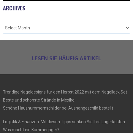
ARCHIVES
LESEN SIE HÄUFIG ARTIKEL
Trendige Nageldesigns für den Herbst 2022 mit dem Nagellack Set
Beste und schönste Strände in Mexiko
Schöne Hausnummernschilder bei Aushangeschild bestellt
Logistik & Finanzen: Mit diesen Tipps senken Sie Ihre Lagerkosten
Was macht ein Kammerjäger?