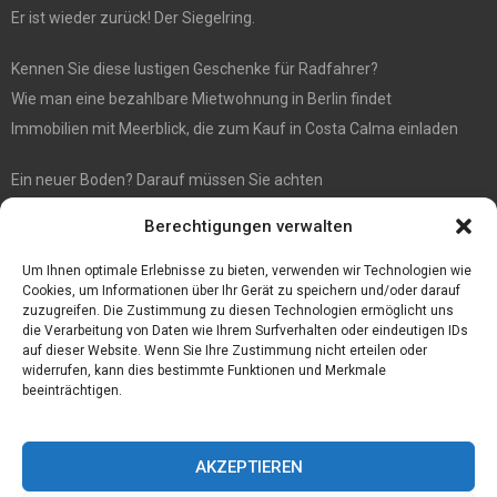
Er ist wieder zurück! Der Siegelring.
Kennen Sie diese lustigen Geschenke für Radfahrer?
Wie man eine bezahlbare Mietwohnung in Berlin findet
Immobilien mit Meerblick, die zum Kauf in Costa Calma einladen
Ein neuer Boden? Darauf müssen Sie achten
Wenn Sie Käse online bestellen möchten, sind Sie bei diesem
Berechtigungen verwalten
Spezialisten richtig
Eine effiziente Sackentleerung zur Optimierung der Prozessabläufe
Um Ihnen optimale Erlebnisse zu bieten, verwenden wir Technologien wie
Cookies, um Informationen über Ihr Gerät zu speichern und/oder darauf
zuzugreifen. Die Zustimmung zu diesen Technologien ermöglicht uns
die Verarbeitung von Daten wie Ihrem Surfverhalten oder eindeutigen IDs
auf dieser Website. Wenn Sie Ihre Zustimmung nicht erteilen oder
widerrufen, kann dies bestimmte Funktionen und Merkmale
beeinträchtigen.
AKZEPTIEREN