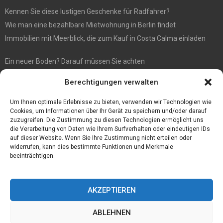
Kennen Sie diese lustigen Geschenke für Radfahrer?
Wie man eine bezahlbare Mietwohnung in Berlin findet
Immobilien mit Meerblick, die zum Kauf in Costa Calma einladen
Ein neuer Boden? Darauf müssen Sie achten
Wenn Sie Käse online bestellen möchten, sind Sie bei diesem
Berechtigungen verwalten
Spezialisten richtig
Eine effiziente Sackentleerung zur Optimierung der Prozessabläufe
Um Ihnen optimale Erlebnisse zu bieten, verwenden wir Technologien wie
Cookies, um Informationen über Ihr Gerät zu speichern und/oder darauf
zuzugreifen. Die Zustimmung zu diesen Technologien ermöglicht uns
die Verarbeitung von Daten wie Ihrem Surfverhalten oder eindeutigen IDs
auf dieser Website. Wenn Sie Ihre Zustimmung nicht erteilen oder
widerrufen, kann dies bestimmte Funktionen und Merkmale
beeinträchtigen.
AKZEPTIEREN
ABLEHNEN