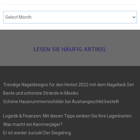
LESEN SIE HÄUFIG ARTIKEL
Trendige Nageldesigns für den Herbst 2022 mit dem Nagellack Set
Beste und schönste Strände in Mexiko
Schöne Hausnummernschilder bei Aushangeschild bestellt
Logistik & Finanzen: Mit diesen Tipps senken Sie Ihre Lagerkosten
Was macht ein Kammerjäger?
Er ist wieder zurück! Der Siegelring.