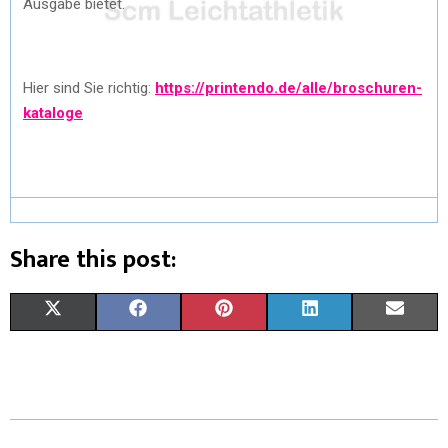
Ausgabe bietet.
Hier sind Sie richtig:
https://printendo.de/alle/broschuren-
kataloge
Share this post:
X
F
P
L
E
(
A
I
I
M
T
C
N
N
A
W
E
T
K
I