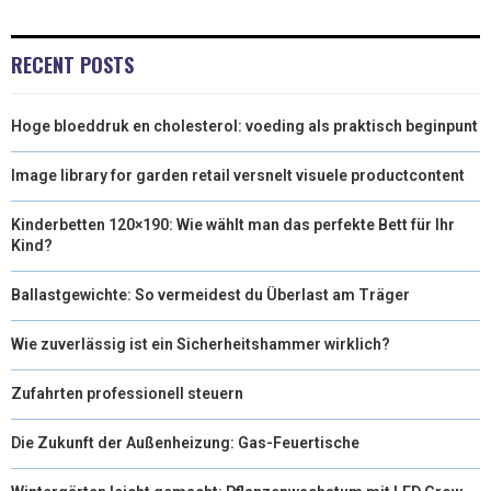
I
B
E
E
L
T
O
R
D
RECENT POSTS
T
O
E
I
Hoge bloeddruk en cholesterol: voeding als praktisch beginpunt
E
K
S
N
R
T
Image library for garden retail versnelt visuele productcontent
)
Kinderbetten 120×190: Wie wählt man das perfekte Bett für Ihr
Kind?
Ballastgewichte: So vermeidest du Überlast am Träger
Wie zuverlässig ist ein Sicherheitshammer wirklich?
Zufahrten professionell steuern
Die Zukunft der Außenheizung: Gas-Feuertische