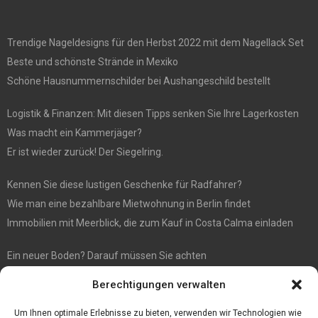
Trendige Nageldesigns für den Herbst 2022 mit dem Nagellack Set
Beste und schönste Strände in Mexiko
Schöne Hausnummernschilder bei Aushangeschild bestellt
Logistik & Finanzen: Mit diesen Tipps senken Sie Ihre Lagerkosten
Was macht ein Kammerjäger?
Er ist wieder zurück! Der Siegelring.
Kennen Sie diese lustigen Geschenke für Radfahrer?
Wie man eine bezahlbare Mietwohnung in Berlin findet
Immobilien mit Meerblick, die zum Kauf in Costa Calma einladen
Ein neuer Boden? Darauf müssen Sie achten
Wenn Sie Käse online bestellen möchten, sind Sie bei diesem
Berechtigungen verwalten
Spezialisten richtig
Eine effiziente Sackentleerung zur Optimierung der Prozessabläufe
Um Ihnen optimale Erlebnisse zu bieten, verwenden wir Technologien wie