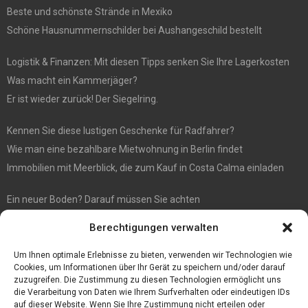
Beste und schönste Strände in Mexiko
Schöne Hausnummernschilder bei Aushangeschild bestellt
Logistik & Finanzen: Mit diesen Tipps senken Sie Ihre Lagerkosten
Was macht ein Kammerjäger?
Er ist wieder zurück! Der Siegelring.
Kennen Sie diese lustigen Geschenke für Radfahrer?
Wie man eine bezahlbare Mietwohnung in Berlin findet
Immobilien mit Meerblick, die zum Kauf in Costa Calma einladen
Ein neuer Boden? Darauf müssen Sie achten
Wenn Sie Käse online bestellen möchten, sind Sie bei diesem
Berechtigungen verwalten
Spezialisten richtig
Eine effiziente Sackentleerung zur Optimierung der Prozessabläufe
Um Ihnen optimale Erlebnisse zu bieten, verwenden wir Technologien wie
Cookies, um Informationen über Ihr Gerät zu speichern und/oder darauf
zuzugreifen. Die Zustimmung zu diesen Technologien ermöglicht uns
die Verarbeitung von Daten wie Ihrem Surfverhalten oder eindeutigen IDs
auf dieser Website. Wenn Sie Ihre Zustimmung nicht erteilen oder