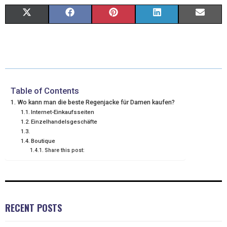
X
F
P
L
E
(
A
I
I
M
T
C
N
N
A
W
E
T
K
I
I
B
E
E
L
Table of Contents
Wo kann man die beste Regenjacke für Damen kaufen?
T
O
R
D
Internet-Einkaufsseiten
Einzelhandelsgeschäfte
T
O
E
I
Boutique
E
K
S
N
Share this post:
R
T
)
RECENT POSTS