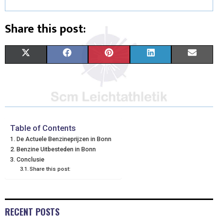
Share this post:
X
F
P
L
E
(
A
I
I
M
T
C
N
N
A
W
E
T
K
I
I
B
E
E
L
Table of Contents
De Actuele Benzineprijzen in Bonn
T
O
R
D
Benzine Uitbesteden in Bonn
Conclusie
T
O
E
I
Share this post:
E
K
S
N
R
T
RECENT POSTS
)