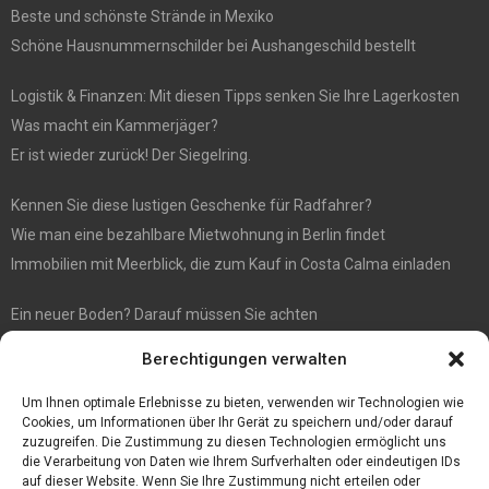
Beste und schönste Strände in Mexiko
Schöne Hausnummernschilder bei Aushangeschild bestellt
Logistik & Finanzen: Mit diesen Tipps senken Sie Ihre Lagerkosten
Was macht ein Kammerjäger?
Er ist wieder zurück! Der Siegelring.
Kennen Sie diese lustigen Geschenke für Radfahrer?
Wie man eine bezahlbare Mietwohnung in Berlin findet
Immobilien mit Meerblick, die zum Kauf in Costa Calma einladen
Ein neuer Boden? Darauf müssen Sie achten
Wenn Sie Käse online bestellen möchten, sind Sie bei diesem
Berechtigungen verwalten
Spezialisten richtig
Eine effiziente Sackentleerung zur Optimierung der Prozessabläufe
Um Ihnen optimale Erlebnisse zu bieten, verwenden wir Technologien wie
Cookies, um Informationen über Ihr Gerät zu speichern und/oder darauf
zuzugreifen. Die Zustimmung zu diesen Technologien ermöglicht uns
die Verarbeitung von Daten wie Ihrem Surfverhalten oder eindeutigen IDs
auf dieser Website. Wenn Sie Ihre Zustimmung nicht erteilen oder