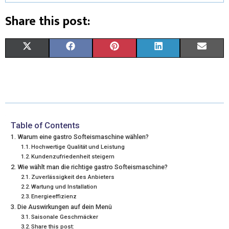
Share this post:
X
F
P
L
E
(
A
I
I
M
T
C
N
N
A
W
E
T
K
I
I
B
E
E
L
Table of Contents
Warum eine gastro Softeismaschine wählen?
T
O
R
D
Hochwertige Qualität und Leistung
Kundenzufriedenheit steigern
T
O
E
I
Wie wählt man die richtige gastro Softeismaschine?
E
K
S
N
Zuverlässigkeit des Anbieters
Wartung und Installation
R
T
Energieeffizienz
Die Auswirkungen auf dein Menü
)
Saisonale Geschmäcker
Share this post: